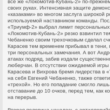
все же «Локомотив-Кубань-2» по-прежнем
своих руках. Интенсивная защите демон
«казаками» во многом заслуга широкой р
используемой наставником команды. Посл
«Триумф-2» выбрал лимит персональных
«Локомотив-Кубань-2» резко взвинтил те
Чебаненко своим трехочковым сделал сче
Карасев тем временем прибывал в тени, 
три персональных замечания. А вот Андр
атаках подряд, забив издали существенн
люберчан. В отсутствии ожидаемой игры
Карасева и Вихрова бремя лидерства в 
на себя Евгений Чебаненко, также ответ
«трехой». Но его попадание смогло лишь
отставание до 10 очков, перед тем, как 
на перерыв.
Вторая половина началась с артиллерийс