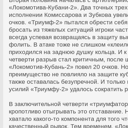
«Локомотива-Кубани-2». Два точных трех
исполнении Комиссарова и Зубкова увел
очков. «Триумф-2» пытался обрести себ
бросать из тяжелых ситуаций игроки част
всегда успевая возвращаясь в защиту в
фолить. В атаке тоже не слишком «клеил
приходился на заднюю душку кольца. И к
четверти разрыв стал критичным, после
«Локомотив-Кубань-2» повел 20 очков. Н
преимущество не повлияло на защите куб
также оставалась безупречной. И тольк
усилий «Триумфу-2» удалось сократить р
В заключительной четверти «триумфато
кропотливо отыгрывать это отставание. 
хватало какого-то компонента для того 
качественный рывок. Тем временем, «Ло