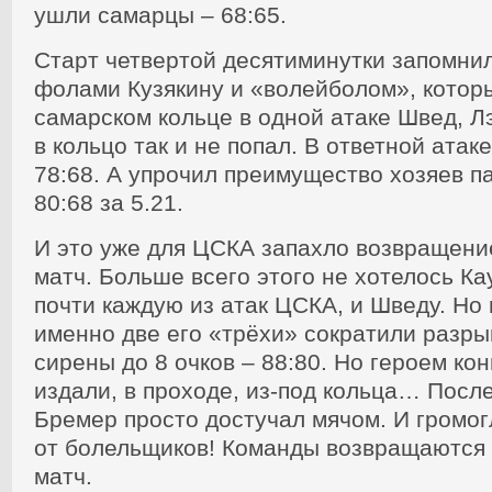
ушли самарцы – 68:65.
Старт четвертой десятиминутки запомни
фолами Кузякину и «волейболом», котор
самарском кольце в одной атаке Швед, Лэ
в кольцо так и не попал. В ответной атак
78:68. А упрочил преимущество хозяев п
80:68 за 5.21.
И это уже для ЦСКА запахло возвращени
матч. Больше всего этого не хотелось К
почти каждую из атак ЦСКА, и Шведу. Но
именно две его «трёхи» сократили разрыв
сирены до 8 очков – 88:80. Но героем ко
издали, в проходе, из-под кольца… Посл
Бремер просто достучал мячом. И громо
от болельщиков! Команды возвращаются 
матч.