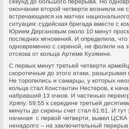
секунд до большого перерыва. Но однов
окончании второй четверти возникла не 
встречающаяся на матчах национальног
ситуация: судейская бригада вместе с к
Юрием Дергановым около 10 минут прос
последних мгновений. И определила, что
одновременно с сиреной, не фолили на 
отскока от кольца Артеме Кузякине.
С первых минут третьей четверти армей
скоротечные до этого атаки, разыгрывая 
Не торопились и самарцы, у которых нео
кольца стал Константин Нестеров, к нача
набравший 13 очков. И частенько переи
Хряпу. 59:55 к середине третьей десятими
минуты до сирены счет стал 61:61. И тут
начиная с первой четверти, вывел ЦСКА 
ненадолго – на заключительный перерыв