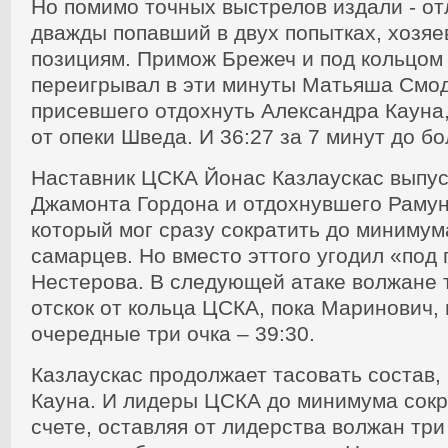
Но помимо точных выстрелов издали - о
дважды попавший в двух попытках, хозяе
позициям. Примож Брежеч и под кольцом
переигрывал в эти минуты Матьяша Смо
присевшего отдохнуть Александра Кауна,
от опеки Шведа. И 36:27 за 7 минут до 
Наставник ЦСКА Йонас Казлаускас выпус
Джамонта Гордона и отдохнувшего Раму
который мог сразу сократить до миниму
самарцев. Но вместо эттого угодил «под 
Нестерова. В следующей атаке волжане
отскок от кольца ЦСКА, пока Маринович, 
очередные три очка – 39:30.
Казлаускас продолжает тасовать состав,
Кауна. И лидеры ЦСКА до минимума сок
счете, оставляя от лидерства волжан три 