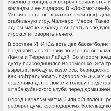
именно в концовках встреч проявляется 
команды и ее лидеров. В «Локомотиве-К
Уилкинсон во всех матчах плей-офф дем
стабильную игру. Чалмерс, Месси, Такер 
одном матче и бледно сыграть в следую
игроках и говорить нечего.
В составе УНИКСа есть два баскетболист
предъявить претензии по игре во всех ма
Лампе и Террелл Лайдэй. Во втором поед
дуэту присоединился Веремеенко. Эта тр
вырвала победу в, казалось, безнадежно
Как нейтрализовать лидеров УНИКСа? На
наверняка долго ломали голову представ
штаба кубанского клуба перед домашней 
Перед началом матча были объявлены р
референдума краснодарских болельщико