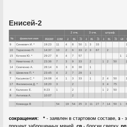
Енисей-2
2 очк.
3 очк.
штраф.
№
фамилия имя
время
очки
з
вс
%
з
вс
%
з
вс
%
св
9
Синкевич И. *
19:23
11
4
8
50
1
3
33
10
Тарасенко П.
14:37
10
2
6
33
2
3
67
2
15
Кочнев Ю. *
29:27
8
4
7
57
1
5
Никитенко Л.
23:36
7
3
9
33
2
1
2
50
14
Семченко А.
28:14
6
3
8
38
1
6
Шевелев П. *
23:45
4
2
7
29
1
7
Касьянов С. *
24:08
4
1
3
33
1
2
4
50
17
Филимонов Д. *
18:20
3
2
3
4
75
4
Калинин Е.
8:23
1
2
1
2
50
8
Антипов А.
10:07
2
Команда В
54
19
54
35
3
11
27
7
14
50
1
сокращения:
*
- заявлен в стартовом составе,
з
- 
процент заброшенных мячей,
св
- броски сверху,
рп