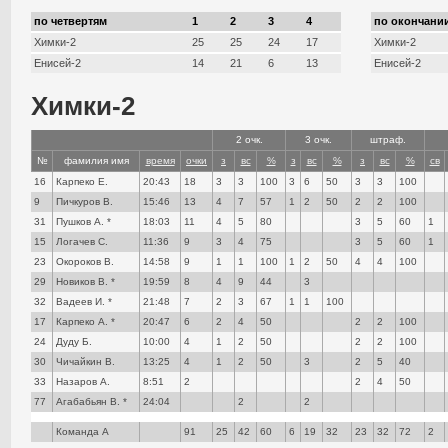
по четвертям
1
2
3
4
по окончании
Химки-2
25
25
24
17
Химки-2
Енисей-2
14
21
6
13
Енисей-2
Химки-2
2 очк.
3 очк.
штраф.
№
фамилия имя
время
очки
з
вс
%
з
вс
%
з
вс
%
св
16
Карпеко Е.
20:43
18
3
3
100
3
6
50
3
3
100
9
Пичкуров В.
15:46
13
4
7
57
1
2
50
2
2
100
31
Пушков А. *
18:03
11
4
5
80
3
5
60
1
15
Логачев С.
11:36
9
3
4
75
3
5
60
1
23
Окороков В.
14:58
9
1
1
100
1
2
50
4
4
100
29
Новиков В. *
19:59
8
4
9
44
3
32
Вадеев И. *
21:48
7
2
3
67
1
1
100
17
Карпеко А. *
20:47
6
2
4
50
2
2
100
24
Дуду Б.
10:00
4
1
2
50
2
2
100
30
Чичайкин В.
13:25
4
1
2
50
3
2
5
40
33
Назаров А.
8:51
2
2
4
50
77
Агабабьян В. *
24:04
2
2
Команда А
91
25
42
60
6
19
32
23
32
72
2