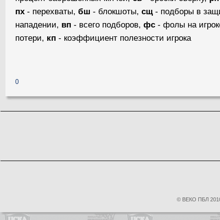
пх
- перехваты,
бш
- блокшоты,
сщ
- подборы в защ
нападении,
вп
- всего подборов,
фс
- фолы на игрок
потери,
кп
- коэффициент полезности игрока
0
© ВЕКО ПБЛ 2010