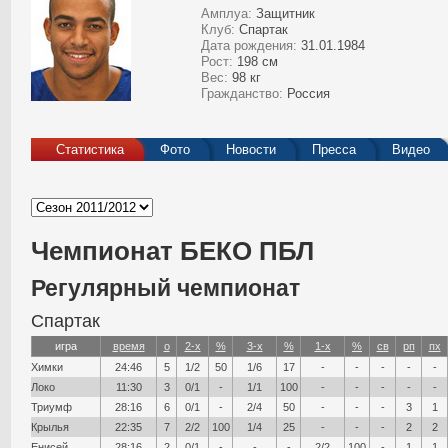
Амплуа:
Защитник
Клуб:
Спартак
Дата рождения:
31.01.1984
Рост:
198 см
Вес:
98 кг
Гражданство:
Россия
Статистика
Фото
Новости
Пресса
Видео
Чемпионат БЕКО ПБЛ
Регулярный чемпионат
Спартак
игра
время
о
2-х
%
3-х
%
1-х
%
св
рп
пх
Химки
24:46
5
1/2
50
1/6
17
-
-
-
-
-
Локо
11:30
3
0/1
-
1/1
100
-
-
-
-
-
Триумф
28:16
6
0/1
-
2/4
50
-
-
-
3
1
Крылья
22:35
7
2/2
100
1/4
25
-
-
-
2
2
Енисей
28:16
2
0/1
-
-
-
2/2
100
-
1
1