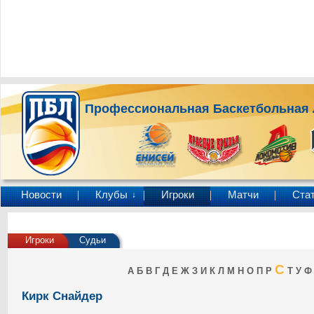
Профессиональная Баскетбольная 
Новости
Клубы
Игроки
Матчи
Ста
↓
Игроки
Судьи
С
А
Б
В
Г
Д
Е
Ж
З
И
К
Л
М
Н
О
П
Р
Т
У
Ф
Кирк Снайдер