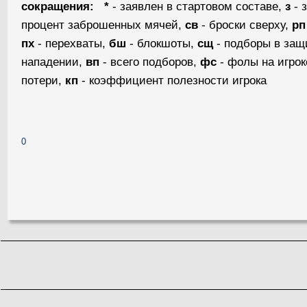
сокращения:
*
- заявлен в стартовом составе,
з
- 
процент заброшенных мячей,
св
- броски сверху,
рп
пх
- перехваты,
бш
- блокшоты,
сщ
- подборы в защ
нападении,
вп
- всего подборов,
фс
- фолы на игрок
потери,
кп
- коэффициент полезности игрока
0