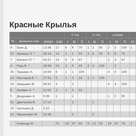
Красные Крылья
2 очк.
3 очк.
штраф.
№
фамилия имя
время
очки
з
вс
%
з
вс
%
з
вс
%
св
9
Грин Д.
13:38
17
6
8
75
1
2
50
2
2
100
1
22
Бремер Э. *
29:18
14
1
2
50
2
4
50
6
8
75
7
Брежеч П. *
24:21
14
6
9
67
2
3
67
4
Раш Б. *
26:09
10
2
5
40
2
2
100
2
30
Трушкин А.
10:00
6
1
1
100
4
4
100
12
Нестеров К. *
17:51
5
1
3
33
1
1
100
24
Зварыкин В.
28:51
4
2
4
4
100
8
Кузякин А. *
11:53
2
1
3
33
5
Дедушкин А.
5:36
1
1
1
2
50
31
Дмитриев Ф.
17:13
1
1
10
Артешин Д.
2:22
14
Маринович М.
12:48
2
2
Команда В
73
18
37
49
6
12
50
19
25
76
1