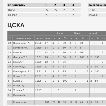
по четвертям
1
2
3
4
по окончании
ЦСКА
27
27
25
22
ЦСКА
Крылья
20
12
18
23
Крылья
ЦСКА
2 очк.
3 очк.
штраф.
№
фамилия имя
время
очки
з
вс
%
з
вс
%
з
вс
%
св
20
Воронцевич А.
20:02
17
4
5
80
3
5
60
1
7
Бечирович С.
22:39
14
1
2
50
4
7
57
23
Швед А.
16:01
14
4
5
80
2
2
100
1
21
Лэнгдон Т. *
17:01
13
1
2
50
3
3
100
2
2
100
24
Каун А. *
13:09
12
6
7
86
3
30
Соколов Д.
25:58
11
5
6
83
1
2
50
1
9
Шишкаускас Р. *
19:21
9
3
4
75
4
3
3
100
31
Хряпа В. *
27:21
8
4
7
57
2
2
6
Быков С.
12:05
3
1
1
100
2
1
2
50
44
Гордон Д.
3:36
10
Холден Д. *
22:47
3
1
8
Смодиш М.
-
-
-
-
-
-
-
-
-
-
-
-
Команда А
101
29
42
69
12
26
46
7
9
78
8