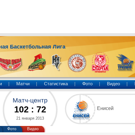
ая Баскетбольная Лига
и
Матчи
Статистика
Фото
Видео
Матч-центр
102
:
72
Енисей
21 января 2013
Фото
Видео