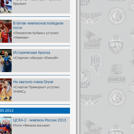
Крылья»
В битве чемпионов победили
гости
«Локомотив-Кубань» уступил
«Химкам»
Историческая бронза
«Спартак» обыграл «Енисей»
Не хватило очков Огучи
«Спартак-Приморье» уступил
УНИКСу
.05.2013
ЦСКА-2 - чемпион России 2013
Итоги «Финала восьми»