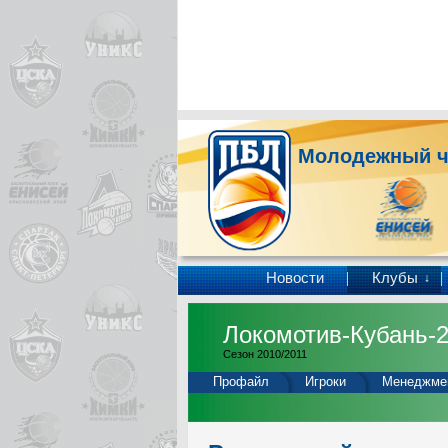
Молодежный ч
Новости
Клубы
↓
Локомотив-Кубань-
Сезон 2010/2011
Профайл
Игроки
Менеджме