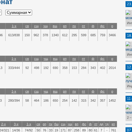
онат
23
мож
Ин
1-х
св
сщ
чщ
вщ
рп
пх
пт
ф
фс
р
96
613/838
150
962
378
1340
612
295
599
685
759
3466
18
мед
Ин
1-х
св
сщ
чщ
вщ
рп
пх
пт
ф
фс
р
12
13
333/444
92
498
192
690
358
153
284
343
402
2014
луч
Ин
1-х
св
сщ
чщ
вщ
рп
пх
пт
ф
фс
р
11
3
280/394
58
464
186
650
254
142
315
342
357
1452
чем
2 –
2-х
3-х
1-х
св
рп
пх
бш
сщ
чщ
вп
фс
ф
пт
дд
тд
кп
07
24/321
14/36
74/92
50
76
33
19
171
87
258
89
80
61
7
-
761