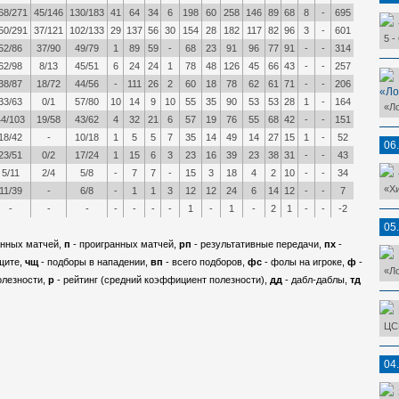
68/271
45/146
130/183
41
64
34
6
198
60
258
146
89
68
8
-
695
50/291
37/121
102/133
29
137
56
30
154
28
182
117
82
96
3
-
601
5 -
52/86
37/90
49/79
1
89
59
-
68
23
91
96
77
91
-
-
314
62/98
8/13
45/51
6
24
24
1
78
48
126
45
66
43
-
-
257
38/87
18/72
44/56
-
111
26
2
60
18
78
62
61
71
-
-
206
«Ло
33/63
0/1
57/80
10
14
9
10
55
35
90
53
53
28
1
-
164
«Л
44/103
19/58
43/62
4
32
21
6
57
19
76
55
68
42
-
-
151
18/42
-
10/18
1
5
5
7
35
14
49
14
27
15
1
-
52
06
23/51
0/2
17/24
1
15
6
3
23
16
39
23
38
31
-
-
43
5/11
2/4
5/8
-
7
7
-
15
3
18
4
2
10
-
-
34
«Х
11/39
-
6/8
-
1
1
3
12
12
24
6
14
12
-
-
7
-
-
-
-
-
-
-
1
-
1
-
2
1
-
-
-2
05
анных матчей,
п
- проигранных матчей,
рп
- результативные передачи,
пх
-
щите,
чщ
- подборы в нападении,
вп
- всего подборов,
фс
- фолы на игроке,
ф
-
«Л
олезности,
р
- рейтинг (средний коэффициент полезности),
дд
- дабл-даблы,
тд
ЦС
04