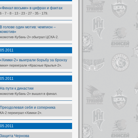
«Финал восьми» в цифрах и фактах
 6 - 7 - 8 - 13 - 23 - 27 - 35 - 179.
В голове один мотив: чемпион –
комотив»
окомотив-Кубань-2» обыграл ЦСКА-2.
.05.2011
«Химки-2» выиграли борьбу за бронзу
имки» переиграли «Красные Крылья-2».
.05.2011
На пути к династии
окомотив-Кубань-2» вышел в финал.
Преодолевая себя и соперника
КА-2 переиграл «Химки-2».
.05.2011
Защита Чернова