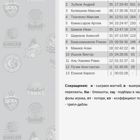
2
Зубков Андрей
35
17:29:40
601
1
3
Колюшкин Максим
36
17:35:36
513
1
4
Ткаченко Максим
36
12:51:10
264
5
Комиссаров Артем
34
10:24:47
193
6
Шамов Иван
35
12:47:18
174
7
Широков Алексей
31
07:13:59
123
8
Бажунаишвили Роман
29
09:56:36
188
9
Макиев Алан
18
02:42:22
46
10
Ишков Виктор
15
04:28:05
63
11
Аль-Хакими Рами
12
01:31:37
21
12
Пузик Константин
11
01:45:05
28
13
Епанов Кирилл
1
00:02:28
-
Сокращения:
и
- сыграно матчей,
в
- выигр
перехваты,
бш
- блокшоты,
сщ
- подборы в за
фолы игрока,
пт
- потери,
кп
- коэффициент п
- трипл-даблы