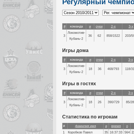
Регулярный чемпи
#
команда
и
очки
2-х
3-х
Локомотив-
3
36
62
858/1522
203/5
Кубань-2
Игры дома
#
команда
и
очки
2-х
3-х
Локомотив-
3
18
36
468/793
118/3
Кубань-2
Игры в гостях
#
команда
и
очки
2-х
3-х
Локомотив-
3
18
26
390/729
85/28
Кубань-2
Статистика по игрокам
#
фамилия имя
и
время
о
1
Коробков Павел
35
16:37:33
564
2