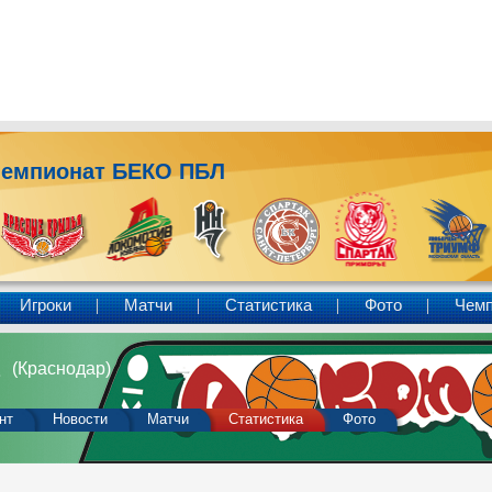
емпионат БЕКО ПБЛ
Игроки
Матчи
Статистика
Фото
Чем
2
(Краснодар)
нт
Новости
Матчи
Статистика
Фото