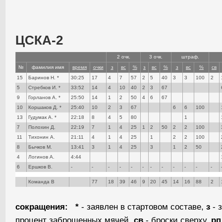
ЦСКА-2
2 очк.
3 очк.
штраф.
№
фамилия имя
время
очки
з
вс
%
з
вс
%
з
вс
%
св
15
Баринов Н. *
30:25
17
4
7
57
2
5
40
3
3
100
2
5
Стребков И. *
33:52
14
4
10
40
2
3
67
9
Горланов А. *
25:50
14
1
2
50
4
6
67
10
Коршаков Д. *
25:40
10
2
3
67
6
6
100
13
Гудумак А. *
22:18
8
4
5
80
1
7
Полохин Д.
22:19
7
1
4
25
1
2
50
2
2
100
11
Тихонин А.
21:11
4
1
4
25
1
2
2
100
8
Бычков М.
13:41
3
1
4
25
3
1
2
50
4
Логинов А.
4:44
6
Ершков В.
-
-
-
-
-
-
-
-
-
-
-
-
Команда В
77
18
39
46
9
20
45
14
16
88
2
сокращения:
*
- заявлен в стартовом составе,
з
- 
процент заброшенных мячей,
св
- броски сверху,
рп