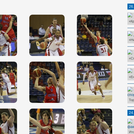
26
«К
«Н
«Сп
«Ен
спо
Тор
24
фак
Ит