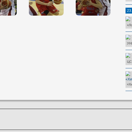
23
«Л
УН
ЦС
«Хи
«Хи