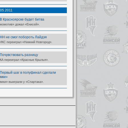
.05.2011
В Красноярске будет битва
окомотив» дожал «Енисей».
НН не смог побороть Лайдэя
ИКС переиграл «Нижний Новгород».
Почувствовать разницу
КА переиграл «Красные Крылья».
Первый шаг в полуфинал сделали
мки»
мки» выиграли у «Спартака».