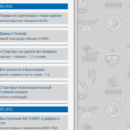
.05.2011
Первая историческая и такая важная
расные Крылья» обыграли ЦСКА.
Давид и Голиаф
ижний Новгород» обыграл УНИКС.
«Спартак» не сдался без Беверли
артак» - «Химки» - 1:1 в серии.
Все решится в Краснодаре
исей» сравнял счет в серии - 1-1.
Стартовал благотворительный
ртивный аукцион
гуйся и побеждай!
.05.2011
Выступление БК УНИКС в цифрах и
тах
оги регулярного чемпионата БЕКО ПБЛ.