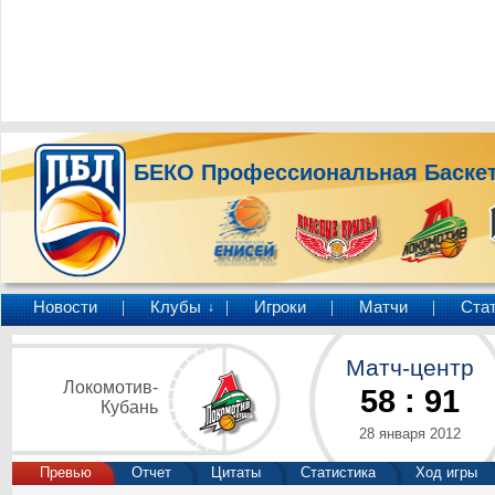
БЕКО Профессиональная Баскет
Новости
Клубы
Игроки
Матчи
Ста
↓
Матч-центр
Локомотив-
58
:
91
Кубань
28 января 2012
Превью
Отчет
Цитаты
Статистика
Ход игры