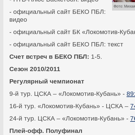
Фото: Михаи
- официальный сайт БЕКО ПБЛ:
видео
- официальный сайт БК «Локомотив-Куба
- официальный сайт БЕКО ПБЛ: текст
Счет встреч в БЕКО ПБЛ:
1-5.
Сезон 2010/2011
Регулярный чемпионат
9-й тур. ЦСКА – «Локомотив-Кубань» -
89
16-й тур. «Локомотив-Кубань» - ЦСКА –
7
24-й тур. ЦСКА – «Локомотив-Кубань» -
7
Плей-офф. Полуфинал