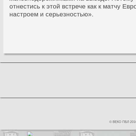
отнестись к этой встрече как к матчу Евр
настроем и серьезностью».
© ВЕКО ПБЛ 2010