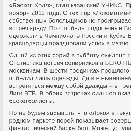
«Баскет-Холл», стал казанский УНИКС. П
ноября 2011 года. С тех пор «Локомотив-
собственных болельщиков не проигрывает
встреч кряду. По 4 победы подопечные 
одержали в Чемпионате России и Кубке 
краснодарцы праздновали успех в матче 
Одной из этих серий в субботу суждено 
Статистика встреч соперников в БЕКО П
москвичам. В шести поединках прошлого
победил лишь однажды. Да и в нынешнем
встретиться между собой дважды – в пое
Лиги ВТБ. В обеих встречах сильнее ока
баскетболисты.
Но не будем забывать, что «Локо» в тек
родном паркете порой показывает совер
фантастический баскетбол. Может уступат