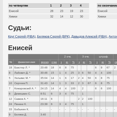
по четвертям
1
2
3
4
по окончании
Енисей
28
23
19
23
Енисей
Химки
32
14
12
30
Химки
Судьи:
Круг Сергей (FIBA)
,
Беляков Сергей (ВРК)
,
Давыдов Алексей (FIBA)
,
Антон
Енисей
2 очк.
3 очк.
штраф.
№
фамилия имя
время
очки
з
вс
%
з
вс
%
з
вс
%
с
18
Бакстер Л. *
20:48
18
6
8
75
6
9
67
2
8
Лабович Д. *
30:46
15
1
4
25
3
6
50
4
4
100
5
Уильямс М. *
35:04
14
1
6
17
2
4
50
6
8
75
10
Сергеев П.
31:43
14
1
3
33
2
3
67
6
8
75
7
Комаровский А. *
24:15
14
4
4
100
2
6
6
100
6
Демешкин С.
8:51
6
3
4
75
1
12
Савков А. *
16:11
6
2
2
100
24
Пинкни К.
23:39
6
3
4
75
1
33
Бабынин К.
-
-
-
-
-
-
-
-
-
-
-
-
9
Беляев Д.
3:40