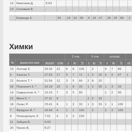
14
Николаев Д.
5:03
13
Соловьев В.
-
-
-
-
-
-
-
-
-
-
-
-
Команда А
93
19
33
58
9
19
47
28
35
80
2
Химки
2 очк.
3 очк.
штраф.
№
фамилия имя
время
очки
з
вс
%
з
вс
%
з
вс
%
св
10
Лончар К.
26:32
22
8
8
100
2
6
7
86
6
Хансен Т.
27:03
17
5
7
71
1
5
20
4
6
67
1
22
Келати Т. *
31:54
12
3
5
60
2
8
25
34
Планинич З. *
24:19
10
3
9
33
1
2
50
1
3
33
14
Саврасенко А. *
15:15
7
3
5
60
1
2
50
21
Моня С. *
27:11
6
2
6
33
18
Лопес Р.
15:41
6
1
3
33
1
3
33
1
1
100
7
Фридзон В. *
16:34
4
1
1
100
2
2
2
100
8
Попандопуло Л.
7:01
4
2
2
100
11
Зайцев В.
0:03
20
Панин В.
8:27