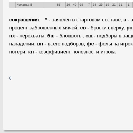
Команда В
88
26
40
65
7
28
25
15
21
71
1
сокращения:
*
- заявлен в стартовом составе,
з
- 
процент заброшенных мячей,
св
- броски сверху,
рп
пх
- перехваты,
бш
- блокшоты,
сщ
- подборы в защ
нападении,
вп
- всего подборов,
фс
- фолы на игрок
потери,
кп
- коэффициент полезности игрока
0