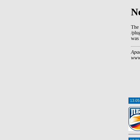
13.05