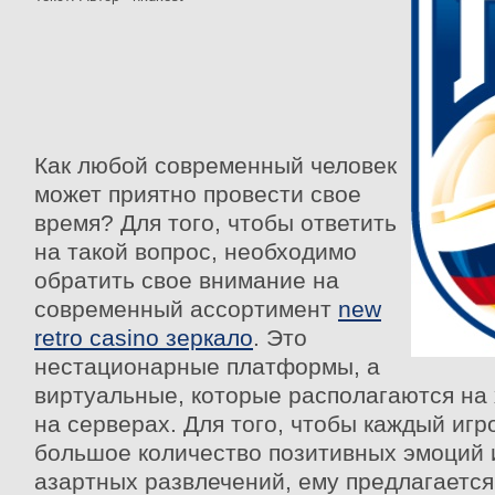
Как любой современный человек
может приятно провести свое
время? Для того, чтобы ответить
на такой вопрос, необходимо
обратить свое внимание на
современный ассортимент
new
retro casino зеркало
. Это
нестационарные платформы, а
виртуальные, которые располагаются на
на серверах. Для того, чтобы каждый игр
большое количество позитивных эмоций и
азартных развлечений, ему предлагается