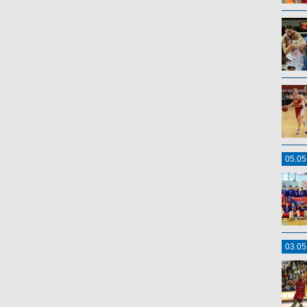
05.05
03.05