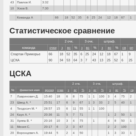
43
Павлов И.
3:32
10
Усков В.
7:30
Команда А
66
18
52
35
6
25
24
12
18
67
1
Статистическое сравнение
2 очк.
3 очк.
штраф.
команда
очки
з
вс
%
з
вс
%
з
вс
%
св
рп
Спартак-Приморье
66
18
52
35
6
25
24
12
18
67
1
9
ЦСКА
90
34
53
64
3
7
43
13
25
52
6
25
ЦСКА
2 очк.
3 очк.
штраф.
№
фамилия имя
время
очки
з
вс
%
з
вс
%
з
вс
%
св
7
Лавринович Д.
15:40
18
6
8
75
1
1
100
3
4
75
2
23
Швед А. *
25:51
17
6
9
67
1
3
33
2
5
40
1
4
Теодосич М. *
28:57
15
6
11
55
1
1
100
24
Каун А. *
20:36
11
5
7
71
1
2
50
1
31
Хряпа В. *
20:16
10
3
4
75
1
4
8
50
1
11
Мехия С.
20:17
6
2
3
67
2
2
100
20
Воронцевич А.
19:44
5
2
4
50
1
3
33
1