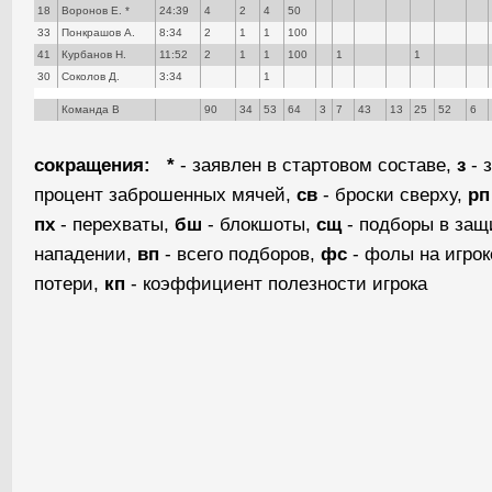
18
Воронов Е. *
24:39
4
2
4
50
33
Понкрашов А.
8:34
2
1
1
100
41
Курбанов Н.
11:52
2
1
1
100
1
1
30
Соколов Д.
3:34
1
Команда В
90
34
53
64
3
7
43
13
25
52
6
сокращения:
*
- заявлен в стартовом составе,
з
- 
процент заброшенных мячей,
св
- броски сверху,
рп
пх
- перехваты,
бш
- блокшоты,
сщ
- подборы в защ
нападении,
вп
- всего подборов,
фс
- фолы на игрок
потери,
кп
- коэффициент полезности игрока