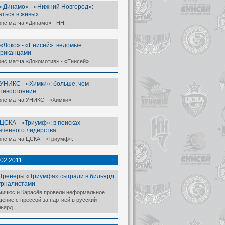
«Динамо» - «Нижний Новгород»:
аться в живых
онс матча «Динамо» - НН.
«Локо» - «Енисей»: ведомые
риканцами
нс матча «Локомотив» - «Енисей».
УНИКС - «Химки»: больше, чем
тивостояние
онс матча УНИКС - «Химки».
ЦСКА - «Триумф»: в поисках
аченного лидерства
онс матча ЦСКА - «Триумф».
.02.2011
Тренеры «Триумфа» сыграли в бильярд
урналистами
мичюс и Карасёв провели неформальное
ение с прессой за партией в русский
ьярд.