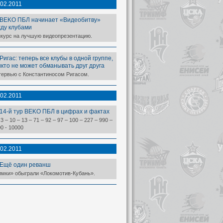
.02.2011
BEKO ПБЛ начинает «Видеобитву»
ду клубами
нкурс на лучшую видеопрезентацию.
Ригас: теперь все клубы в одной группе,
икто не может обманывать друг друга
тервью с Константиносом Ригасом.
.02.2011
14-й тур BEKO ПБЛ в цифрах и фактах
 3 – 10 – 13 – 71 – 92 – 97 – 100 – 227 – 990 –
0 - 10000
.02.2011
Ещё один реванш
имки» обыграли «Локомотив-Кубань».