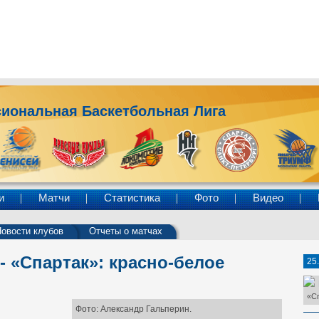
иональная Баскетбольная Лига
и
Матчи
Статистика
Фото
Видео
овости клубов
Отчеты о матчах
 «Спартак»: красно-белое
25
«С
Фото: Александр Гальперин.