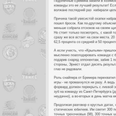
Подопечные Ерёмина забили в хозяйск
команды это ее лучший результат! Есл
волжане последний раз набирали целых
Причина такой увесистой охапки набра
пошел бросок. Как по-другому объясни
меньше собрала отскоков на своем щит
Но стоит только посмотреть, с какой 
сразу же все встает на свои места. 2
62,5 процента со средней и 50 процент
А если учесть, что «Крыльям» пришлос
мысленно поаплодировать команде с б
подарив снаряд оппонентам, забив 1 по
стороны, Эрнест отдал десять результ
глаз не радовали.
Роль снайпера от Бремера перехватил 
игры - не промахнулся ни разу. А ведь
форвард должен перекрыть с лихвой эт
зуб на команду из Санкт-Петербурга (д
неудачно), а во-вторых в день матча е
Продолжая разговор о круглых датах, 
статических юбилеев. Им светит 300 п
точных трехочковых (98), 300 точных ш