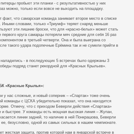
питерцы пробьют эти планки - с результативностью у них
раз можно, только если вовсе не выходить на площадку.
от факт, что самарская команда занимает второе место в списке
. Иными словами, только «Триумф» теряет снаряд меньше
льзуют эти лишние броски, что для «красно-белых» может стать
е первого круга самарцы потеряли мяч средние для себя 16 раз
компонентом в третьей четверти. Она и была выиграна со
осле такого удара подопечные Ерёмина так и не сумели прийти в
н наладились - в последующих 5 встречах было одержаны 3
 победы подряд станет рекордной для «Красных Крыльев».
 БК «Красные Крылья»:
и у нас сложные, и новый соперник – «Спартак» тоже очень
ой команды с ЦСКА убедительно показал, что она находится
орме. Отмечу, что с приходом Беверли действия «Спартака»
е и быстрее. У команды есть мощная высокая линия – Жупан,
 касается линии задней, то наличие в ней Понкрашова, Беверли
 ее, безусловно, одной из самых сильных в нашем чемпионате.
ет жесткая защита, против которой нам в январской встрече в