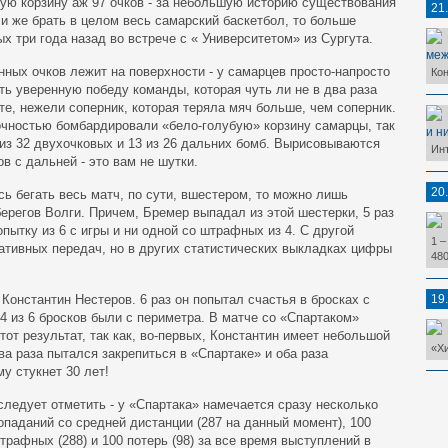
ую корзину аж 97 очков - за небольшую историю существования
21
и же брать в целом весь самарский баскетбол, то больше
 три года назад во встрече с « Университетом» из Сургута.
меж
нных очков лежит на поверхности - у самарцев просто-напросто
Ко
ть уверенную победу команды, которая чуть ли не в два раза
е, нежели соперник, которая теряла мяч больше, чем соперник.
точностью бомбардировали «бело-голубую» корзину самарцы, так
и н
0 из 32 двухочковых и 13 из 26 дальних бомб. Вырисовываются
Ин
ов с дальней - это вам не шутки.
20
ь бегать весь матч, по сути, вшестером, то можно лишь
ерегов Волги. Причем, Бремер выпадал из этой шестерки, 5 раз
пытку из 6 с игры и ни одной со штрафных из 4. С другой
1 –
ативных передач, но в других статистических выкладках цифры
480
Константин Нестеров. 6 раз он попытал счастья в бросках с
19
 4 из 6 бросков были с периметра. В матче со «Спартаком»
от результат, так как, во-первых, Константин имеет небольшой
«Х
ва раза пытался закрепиться в «Спартаке» и оба раза
му стукнет 30 лет!
следует отметить - у «Спартака» намечается сразу несколько
опаданий со средней дистанции (287 на данный момент), 100
трафных (288) и 100 потерь (98) за все время выступлений в