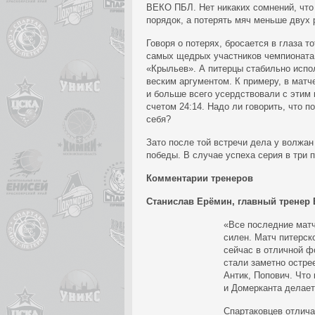
ВЕКО ПБЛ. Нет никаких сомнений, что 
порядок, а потерять мяч меньше двух 
Говоря о потерях, бросается в глаза т
самых щедрых участников чемпионата
«Крыльев». А питерцы стабильно испо
веским аргументом. К примеру, в матч
и больше всего усердствовали с этим 
счетом 24:14. Надо ли говорить, что п
себя?
Зато после той встречи дела у волжа
победы. В случае успеха серия в три
Комментарии тренеров
Станислав Ерёмин, главный тренер
«Все последние матч
силен. Матч питерск
сейчас в отличной ф
стали заметно остре
Антик, Попович. Что
и Домерканта делает
Спартаковцев отлича