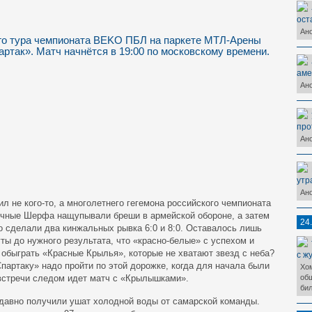
ост
Ан
-го тура чемпионата BEKO ПБЛ на паркете МТЛ-Арены
ртак». Матч начнётся в 19:00 по московскому времени.
аме
Ано
про
Ан
утр
Ан
л не кого-то, а многолетнего гегемона российского чемпионата
ечные Шерфа нащупывали бреши в армейской обороне, а затем
24
о сделали два кинжальных рывка 6:0 и 8:0. Оставалось лишь
ы до нужного результата, что «красно-белые» с успехом и
е обыграть «Красные Крылья», которые не хватают звезд с неба?
с ж
партаку» надо пройти по этой дорожке, когда для начала были
Хо
встречи следом идет матч с «Крылышками».
общ
бил
давно получили ушат холодной воды от самарской команды.